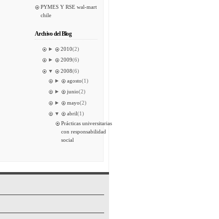
PYMES Y RSE wal-mart
chile
Archivo del Blog
►
2010
(2)
►
2009
(6)
▼
2008
(6)
►
agosto
(1)
►
junio
(2)
►
mayo
(2)
▼
abril
(1)
Prácticas universitarias
con responsabilidad
social