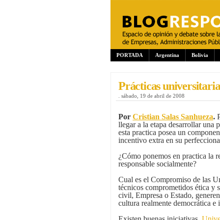
PORTADA
Argentina
Bolivia
Prácticas universitaria
.
sábado, 19 de abril de 2008
Por
Cristian Salas Sanhueza
.
P
llegar a la etapa desarrollar una 
esta practica posea un component
incentivo extra en su perfeccion
¿Cómo ponemos en practica la res
responsable socialmente?
Cual es el Compromiso de las Uni
técnicos comprometidos ética y 
civil, Empresa o Estado, generen
cultura realmente democrática e i
Existen buenas iniciativas,
Unive