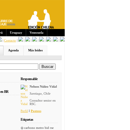
Sus
crip
cion
es:
rú
Uruguay
Venezuela
|
Contacto
|
|
|
|
|
|
|
Agenda
Más leídos
Responsable
Nelson Núñez Vidal
 en BR
Santiago, Chile
Consultor senior en
RSC.
Perfil
I
Posteos
Etiquetas
carbono metro bid rse