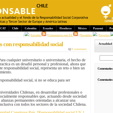
CAT
Chile
Colombia
Ecuador
Honduras
México
Panamá
Pe
|
|
Entradas
|
Comentarios esta Ed.
|
Newsletter
|
Favoritos
s con responsabilidad social
Actualidad
0 comentaris
ara cualquier universitario o universitaria, el hecho de
practica es un desafió personal y profesional, ahora que
e responsabilidad social, representa un reto o bien un
Comentarios
amiento.
ponsabilidad social, si no se educa para ser
Comentarios
versidades Chilenas, en desarrollar profesionales o
socialmente responsables que, actuando desde sociedad
 alianzas permanentes orientadas a alcanzar una
nclusiva con todos los sectores de la sociedad Chilena.
rsidad Construye Pais
,
[Responsabilidad social UV ]